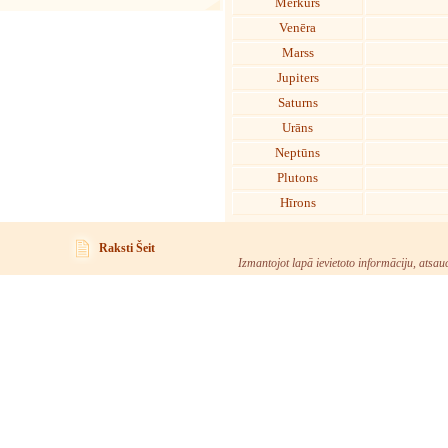
Merkurs
Venēra
Marss
Jupiters
Saturns
Urāns
Neptūns
Plutons
Hīrons
Raksti Šeit
Izmantojot lapā ievietoto informāciju, atsau