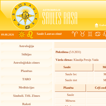
Galve
Saule Lauvas zīmē
09.08.2026
Astroloģija
Piektdiena
(5.9.2031)
Stihijas
Vārda dienas:
Klaudija Persijs Vaida
Astroloģiskās zīmes
Saule
Mē
Planētas
Saule lec
M
TARO
Saule riet
M
Meditācijas
Planēta
Ceļš zo
Saule
Simboli. Tēli. Zīmes
Mēness
Raksti