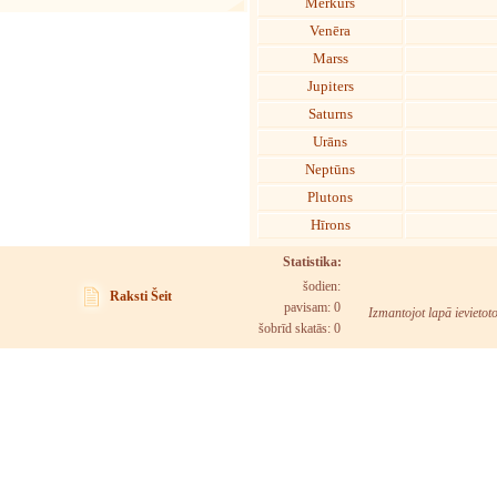
Merkurs
Venēra
Marss
Jupiters
Saturns
Urāns
Neptūns
Plutons
Hīrons
Statistika:
šodien:
Raksti Šeit
pavisam: 0
Izmantojot lapā ievietot
šobrīd skatās:
0