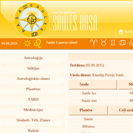
Galve
Saule Lauvas zīmē
06.08.2026
Astroloģija
Trešdiena
(05.09.2035)
Stihijas
Vārda dienas:
Klaudija Persijs Vaida
Astroloģiskās zīmes
Saule
Mē
Planētas
Saule lec
M
TARO
Saule riet
M
Meditācijas
Planēta
Ceļš zo
Saule
Simboli. Tēli. Zīmes
Mēness
Raksti