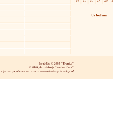
24
25
26
27
28
Uz šodienu
Izstrādāts ©
2005 "Tronics"
©
2026, Astrobirojs "Saules Rasa"
o informāciju, atsauce uz resursu www.astrologija.lv obligāta!