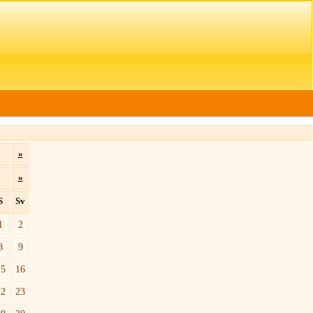
»
»
S
Sv
1
2
8
9
15
16
22
23