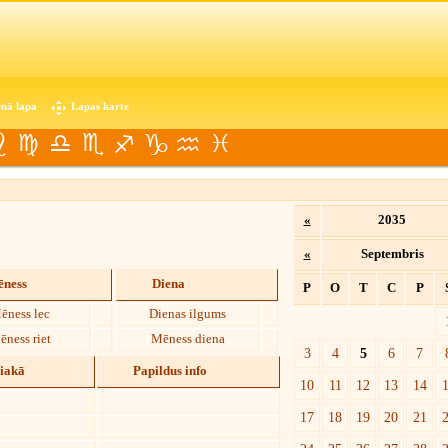
nā lapa
Lapas karte
«
2035
«
Septembris
ness
Diena
P
O
T
C
P
ēness lec
Dienas ilgums
ēness riet
Mēness diena
3
4
5
6
7
diakā
Papildus info
10
11
12
13
14
17
18
19
20
21