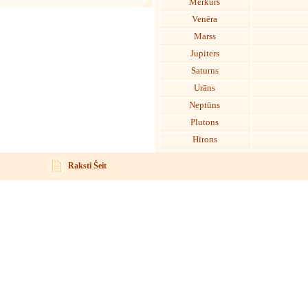
Merkurs
Venēra
Marss
Jupiters
Saturns
Urāns
Neptūns
Plutons
Hīrons
Raksti Šeit