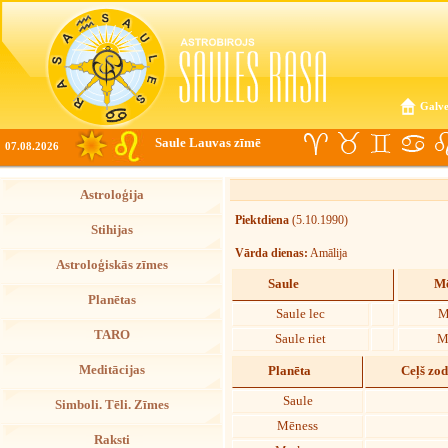
Galve
Saule Lauvas zīmē
07.08.2026
Astroloģija
Piektdiena
(5.10.1990)
Stihijas
Vārda dienas:
Amālija
Astroloģiskās zīmes
Saule
Mē
Planētas
Saule lec
M
TARO
Saule riet
M
Meditācijas
Planēta
Ceļš zo
Saule
Simboli. Tēli. Zīmes
Mēness
Raksti