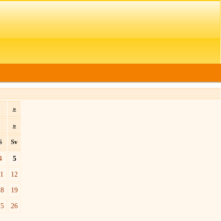
»
»
S
Sv
4
5
11
12
18
19
25
26