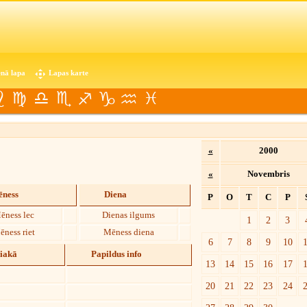
nā lapa
Lapas karte
«
2000
«
Novembris
ness
Diena
P
O
T
C
P
ēness lec
Dienas ilgums
1
2
3
ēness riet
Mēness diena
6
7
8
9
10
diakā
Papildus info
13
14
15
16
17
20
21
22
23
24