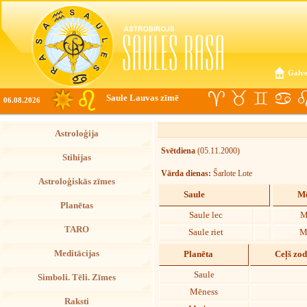
Galve
Saule Lauvas zīmē
06.08.2026
Astroloģija
Svētdiena
(05.11.2000)
Stihijas
Vārda dienas:
Šarlote Lote
Astroloģiskās zīmes
Saule
Mē
Planētas
Saule lec
M
TARO
Saule riet
M
Meditācijas
Planēta
Ceļš zo
Saule
Simboli. Tēli. Zīmes
Mēness
Raksti