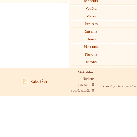
Merkurs
Venēra
Marss
Jupiters
Saturns
Urāns
Neptūns
Plutons
Hīrons
Statistika:
šodien:
Raksti Šeit
pavisam: 0
Izmantojot lapā ievietot
šobrīd skatās:
0