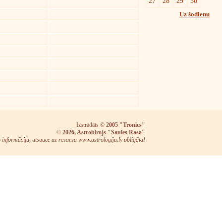
27
28
29
30
Uz šodienu
Izstrādāts ©
2005 "Tronics"
©
2026, Astrobirojs "Saules Rasa"
o informāciju, atsauce uz resursu www.astrologija.lv obligāta!