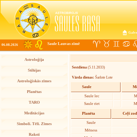
Galve
Saule Lauvas zīmē
06.08.2026
Astroloģija
Sestdiena
(5.11.2033)
Stihijas
Vārda dienas:
Šarlote Lote
Astroloģiskās zīmes
Saule
Mē
Planētas
Saule lec
M
TARO
Saule riet
M
Meditācijas
Planēta
Ceļš zo
Saule
Simboli. Tēli. Zīmes
Mēness
Raksti