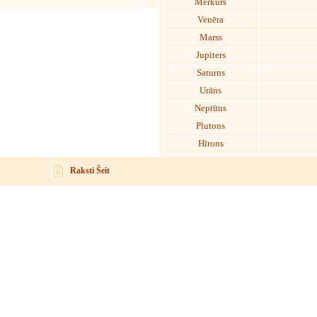
Merkurs
Venēra
Marss
Jupiters
Saturns
Urāns
Neptūns
Plutons
Hīrons
Raksti Šeit