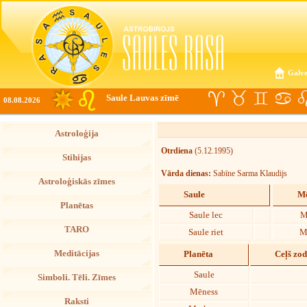
Galve
Saule Lauvas zīmē
08.08.2026
Astroloģija
Otrdiena
(5.12.1995)
Stihijas
Vārda dienas:
Sabīne Sarma Klaudijs
Astroloģiskās zīmes
Saule
Mē
Planētas
Saule lec
M
TARO
Saule riet
M
Meditācijas
Planēta
Ceļš zo
Saule
Simboli. Tēli. Zīmes
Mēness
Raksti