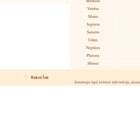
Merkurs
Venēra
Marss
Jupiters
Saturns
Urāns
Neptūns
Plutons
Hīrons
Raksti Šeit
Izmantojot lapā ievietoto informāciju, atsau