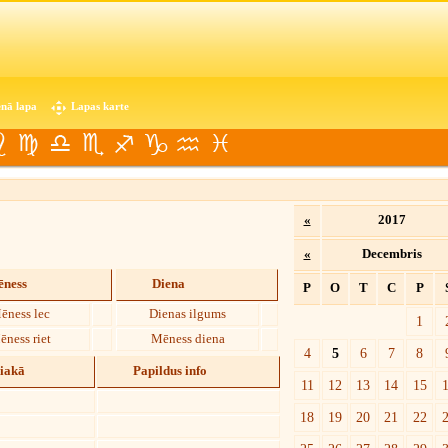
nā lapa
Lapas karte
«
2017
«
Decembris
ness
Diena
P
O
T
C
P
ēness lec
Dienas ilgums
1
ēness riet
Mēness diena
4
5
6
7
8
diakā
Papildus info
11
12
13
14
15
18
19
20
21
22