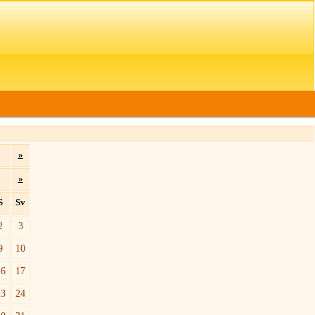
»
»
S
Sv
2
3
9
10
16
17
23
24