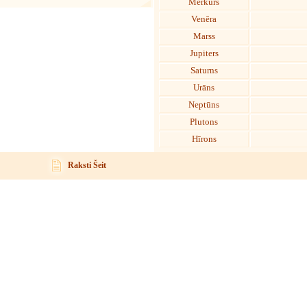
Merkurs
Venēra
Marss
Jupiters
Saturns
Urāns
Neptūns
Plutons
Hīrons
Raksti Šeit