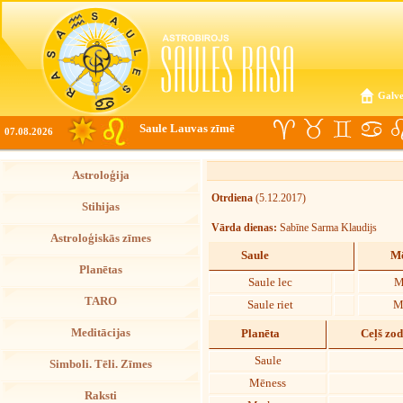
Galve
Saule Lauvas zīmē
07.08.2026
Astroloģija
Otrdiena
(5.12.2017)
Stihijas
Vārda dienas:
Sabīne Sarma Klaudijs
Astroloģiskās zīmes
Saule
Mē
Planētas
Saule lec
M
TARO
Saule riet
M
Meditācijas
Planēta
Ceļš zo
Saule
Simboli. Tēli. Zīmes
Mēness
Raksti