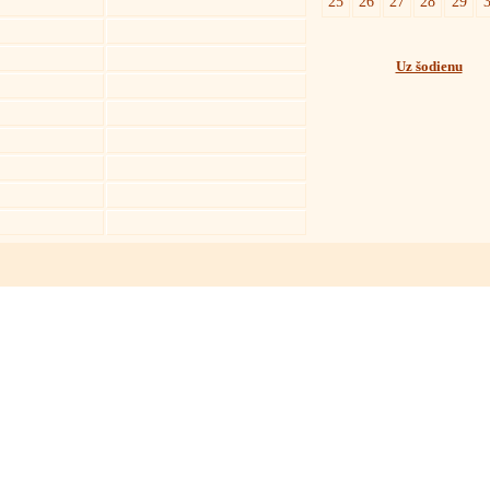
25
26
27
28
29
Uz šodienu