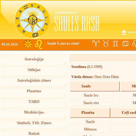
Galve
Saule Lauvas zīmē
08.08.2026
Astroloģija
Sestdiena
(6.2.1999)
Stihijas
Vārda dienas:
Dace Dora Dārta
Astroloģiskās zīmes
Saule
Mē
Planētas
Saule lec
M
TARO
Saule riet
M
Meditācijas
Planēta
Ceļš zo
Saule
Simboli. Tēli. Zīmes
Mēness
Raksti