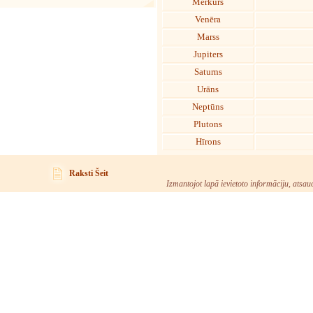
Merkurs
Venēra
Marss
Jupiters
Saturns
Urāns
Neptūns
Plutons
Hīrons
Raksti Šeit
Izmantojot lapā ievietoto informāciju, atsau