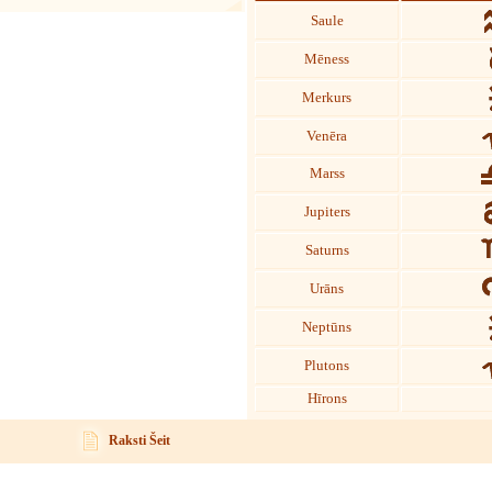
Saule
Mēness
Merkurs
Venēra
Marss
Jupiters
Saturns
Urāns
Neptūns
Plutons
Hīrons
Raksti Šeit