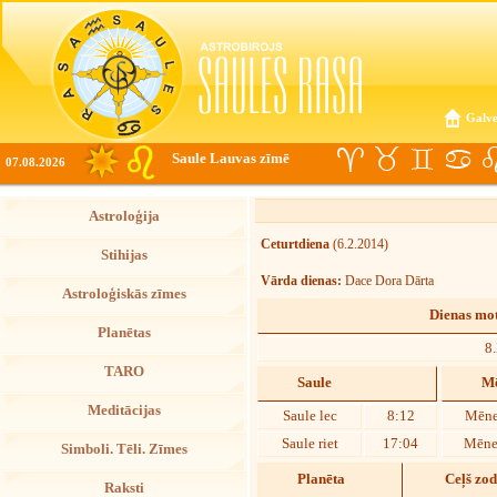
Galve
Saule Lauvas zīmē
07.08.2026
Astroloģija
Ceturtdiena
(6.2.2014)
Stihijas
Vārda dienas:
Dace Dora Dārta
Astroloģiskās zīmes
Dienas mot
Planētas
8
TARO
Saule
Mē
Meditācijas
Saule lec
8:12
Mēne
Saule riet
17:04
Mēnes
Simboli. Tēli. Zīmes
Planēta
Ceļš zo
Raksti