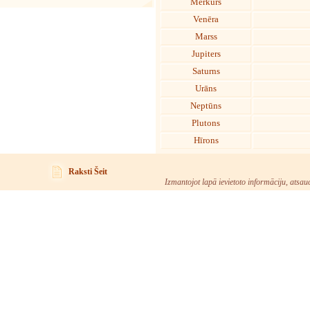
Merkurs
Venēra
Marss
Jupiters
Saturns
Urāns
Neptūns
Plutons
Hīrons
Raksti Šeit
Izmantojot lapā ievietoto informāciju, atsau