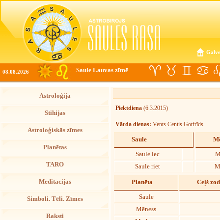
Galve
Saule Lauvas zīmē
08.08.2026
Astroloģija
Piektdiena
(6.3.2015)
Stihijas
Vārda dienas:
Vents Centis Gotfrīds
Astroloģiskās zīmes
Saule
Mē
Planētas
Saule lec
M
TARO
Saule riet
M
Meditācijas
Planēta
Ceļš zo
Saule
Simboli. Tēli. Zīmes
Mēness
Raksti