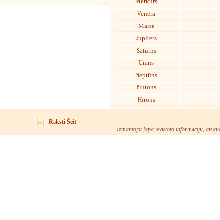
Merkurs
Venēra
Marss
Jupiters
Saturns
Urāns
Neptūns
Plutons
Hīrons
Raksti Šeit
Izmantojot lapā ievietoto informāciju, atsau