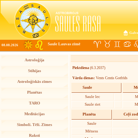
Galve
Saule Lauvas zīmē
08.08.2026
Astroloģija
Piektdiena
(6.3.2037)
Stihijas
Vārda dienas:
Vents Centis Gotfrīds
Astroloģiskās zīmes
Saule
Mē
Planētas
Saule lec
M
TARO
Saule riet
M
Meditācijas
Planēta
Ceļš zo
Saule
Simboli. Tēli. Zīmes
Mēness
Raksti