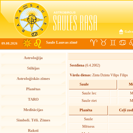
Galve
Saule Lauvas zīmē
09.08.2026
Astroloģija
Sestdiena
(6.4.2002)
Stihijas
Vārda dienas:
Zinta Dzinta Vīlips Filips
Astroloģiskās zīmes
Saule
Mē
Planētas
Saule lec
M
TARO
Saule riet
M
Meditācijas
Planēta
Ceļš zo
Saule
Simboli. Tēli. Zīmes
Mēness
Raksti