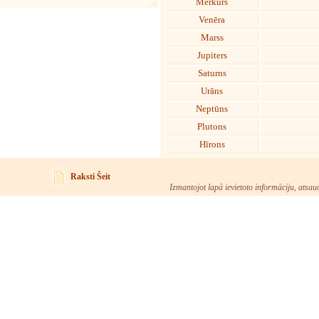
Merkurs
Venēra
Marss
Jupiters
Saturns
Urāns
Neptūns
Plutons
Hīrons
Raksti Šeit
Izmantojot lapā ievietoto informāciju, atsau