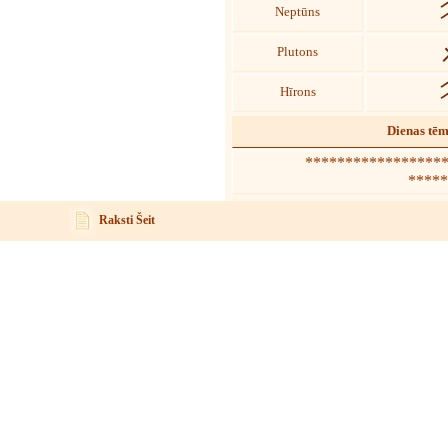
Neptūns
Plutons
Hīrons
Dienas tē
****************** 
*****
Raksti Šeit