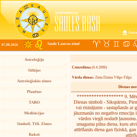
Galve
Saule Lauvas zīmē
07.08.2026
Astroloģija
Ceturtdiena
(6.4.2006)
Stihijas
Vārda dienas:
Zinta Dzinta Vīlips Filips
Astroloģiskās zīmes
Dienas mot
Planētas
******************* 9. Mēn
Dienas simboli - Sikspārnis, Pien
TARO
vai risinājums - sastapšanās ar
jāuzmanās no negatīvu emociju i
Meditācijas
vārdos viegli nodarīt ļaunumu.
smaguma pilna diena, kuru atvie
Simboli. Tēli. Zīmes
attīrīšanās diena gan fiziskā, ga
Raksti
attīrī