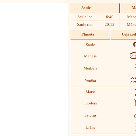
Saule
Mē
Saule lec
6:40
Mēne
Saule riet
20:13
Mēnes
Planēta
Ceļš zo
Saule
Mēness
Merkurs
Venēra
Marss
Jupiters
Saturns
Urāns