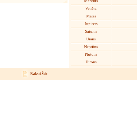
Merkurs
Venēra
Marss
Jupiters
Saturns
Urāns
Neptūns
Plutons
Hīrons
Raksti Šeit