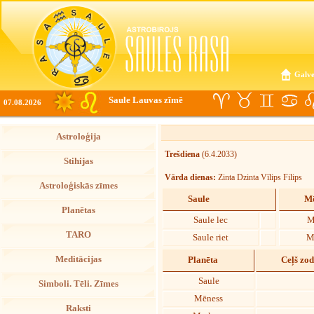
Galve
Saule Lauvas zīmē
07.08.2026
Astroloģija
Trešdiena
(6.4.2033)
Stihijas
Vārda dienas:
Zinta Dzinta Vīlips Filips
Astroloģiskās zīmes
Saule
Mē
Planētas
Saule lec
M
TARO
Saule riet
M
Meditācijas
Planēta
Ceļš zo
Saule
Simboli. Tēli. Zīmes
Mēness
Raksti