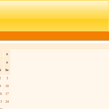
»
»
S
Sv
2
3
9
10
16
17
23
24