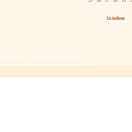
25
26
27
28
29
Uz šodienu