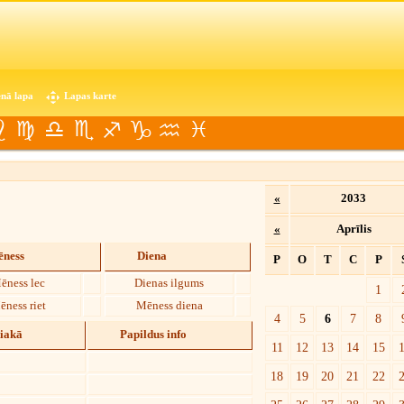
nā lapa
Lapas karte
«
2033
«
Aprīlis
ness
Diena
P
O
T
C
P
ēness lec
Dienas ilgums
1
ēness riet
Mēness diena
4
5
6
7
8
diakā
Papildus info
11
12
13
14
15
18
19
20
21
22