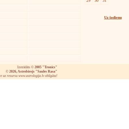
29
30
31
Uz šodienu
Izstrādāts ©
2005 "Tronics"
©
2026, Astrobirojs "Saules Rasa"
ce uz resursu www.astrologija.lv obligāta!