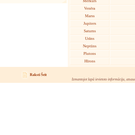
Merkurs
Venēra
Marss
Jupiters
Saturns
Urāns
Neptūns
Plutons
Hīrons
Raksti Šeit
Izmantojot lapā ievietoto informāciju, atsau