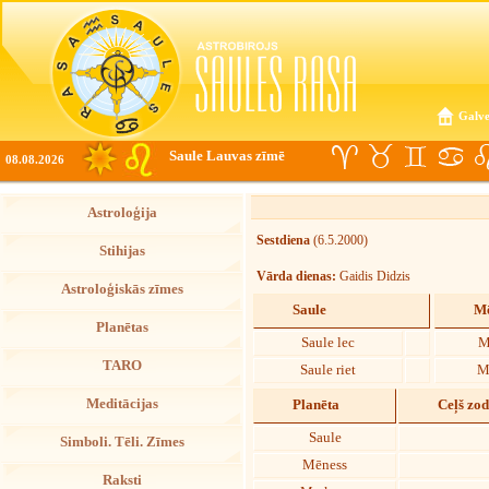
Galve
Saule Lauvas zīmē
08.08.2026
Astroloģija
Sestdiena
(6.5.2000)
Stihijas
Vārda dienas:
Gaidis Didzis
Astroloģiskās zīmes
Saule
Mē
Planētas
Saule lec
M
TARO
Saule riet
M
Meditācijas
Planēta
Ceļš zo
Saule
Simboli. Tēli. Zīmes
Mēness
Raksti