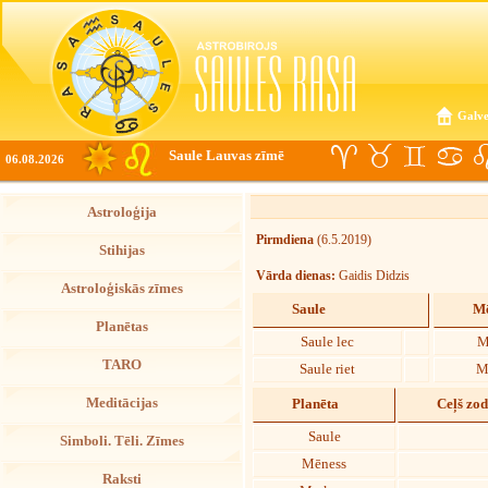
Galve
Saule Lauvas zīmē
06.08.2026
Astroloģija
Pirmdiena
(6.5.2019)
Stihijas
Vārda dienas:
Gaidis Didzis
Astroloģiskās zīmes
Saule
Mē
Planētas
Saule lec
M
TARO
Saule riet
M
Meditācijas
Planēta
Ceļš zo
Saule
Simboli. Tēli. Zīmes
Mēness
Raksti