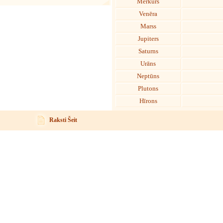
Merkurs
Venēra
Marss
Jupiters
Saturns
Urāns
Neptūns
Plutons
Hīrons
Raksti Šeit