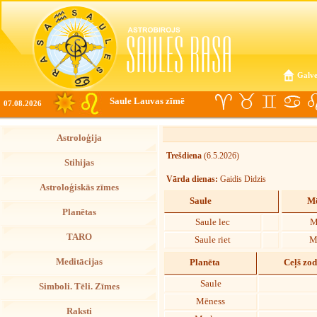
Galve
Saule Lauvas zīmē
07.08.2026
Astroloģija
Trešdiena
(6.5.2026)
Stihijas
Vārda dienas:
Gaidis Didzis
Astroloģiskās zīmes
Saule
Mē
Planētas
Saule lec
M
TARO
Saule riet
M
Meditācijas
Planēta
Ceļš zo
Saule
Simboli. Tēli. Zīmes
Mēness
Raksti