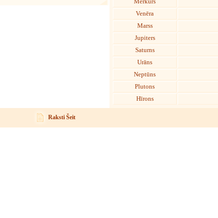
Merkurs
Venēra
Marss
Jupiters
Saturns
Urāns
Neptūns
Plutons
Hīrons
Raksti Šeit