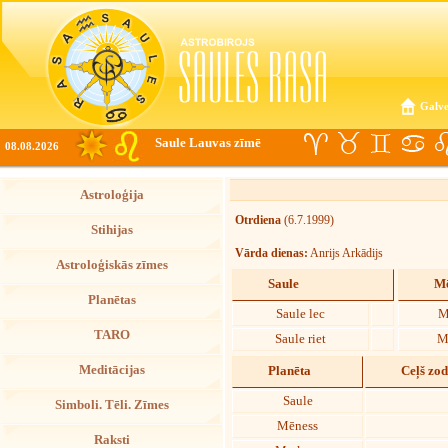
Galve
Saule Lauvas zīmē
08.08.2026
Astroloģija
Otrdiena
(6.7.1999)
Stihijas
Vārda dienas:
Anrijs Arkādijs
Astroloģiskās zīmes
Saule
Mē
Planētas
Saule lec
M
TARO
Saule riet
M
Meditācijas
Planēta
Ceļš zo
Saule
Simboli. Tēli. Zīmes
Mēness
Raksti