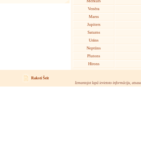
Merkurs
Venēra
Marss
Jupiters
Saturns
Urāns
Neptūns
Plutons
Hīrons
Raksti Šeit
Izmantojot lapā ievietoto informāciju, atsau