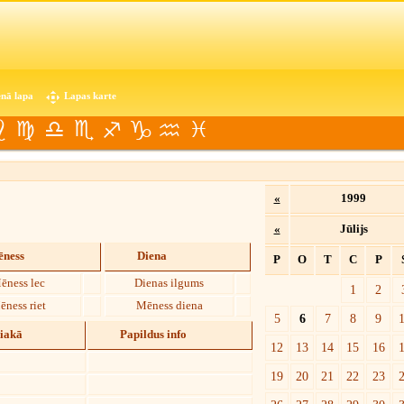
nā lapa
Lapas karte
«
1999
«
Jūlijs
ness
Diena
P
O
T
C
P
ēness lec
Dienas ilgums
1
2
ēness riet
Mēness diena
5
6
7
8
9
diakā
Papildus info
12
13
14
15
16
19
20
21
22
23