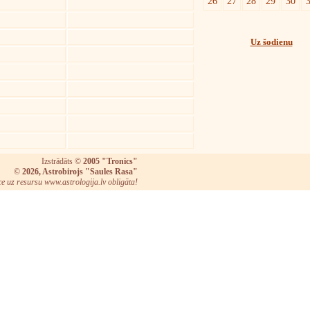
26
27
28
29
30
Uz šodienu
Izstrādāts ©
2005 "Tronics"
©
2026, Astrobirojs "Saules Rasa"
ce uz resursu www.astrologija.lv obligāta!