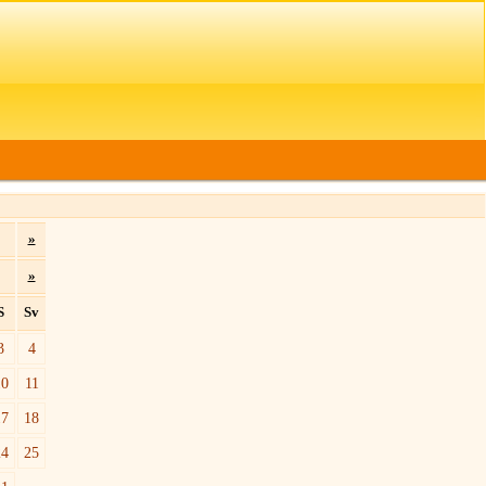
»
»
S
Sv
3
4
10
11
17
18
24
25