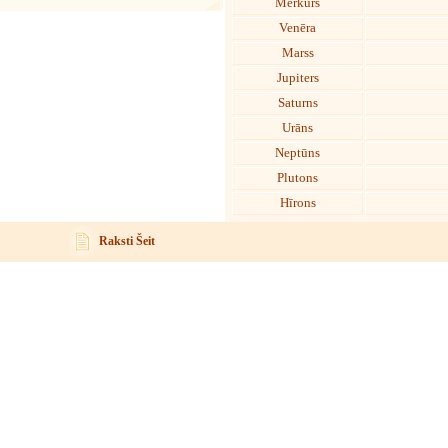
Merkurs
Venēra
Marss
Jupiters
Saturns
Urāns
Neptūns
Plutons
Hīrons
Raksti Šeit