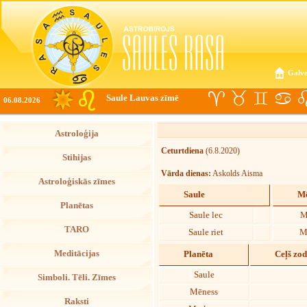
Galve
Saule Lauvas zīmē
06.08.2026
Astroloģija
Ceturtdiena
(6.8.2020)
Stihijas
Vārda dienas:
Askolds Aisma
Astroloģiskās zīmes
Saule
Mē
Planētas
Saule lec
M
TARO
Saule riet
M
Meditācijas
Planēta
Ceļš zo
Saule
Simboli. Tēli. Zīmes
Mēness
Raksti