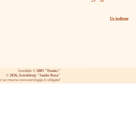
29
30
Uz šodienu
Izstrādāts ©
2005 "Tronics"
©
2026, Astrobirojs "Saules Rasa"
ce uz resursu www.astrologija.lv obligāta!