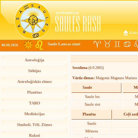
Galve
Saule Lauvas zīmē
08.08.2026
Astroloģija
Sestdiena
(6.9.2003)
Stihijas
Vārda dienas:
Maigonis Magnuss Mariuss
Astroloģiskās zīmes
Saule
Mē
Planētas
Saule lec
M
TARO
Saule riet
M
Meditācijas
Planēta
Ceļš zo
Saule
Simboli. Tēli. Zīmes
Mēness
Raksti