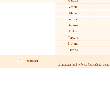
Merkurs
Venēra
Marss
Jupiters
Saturns
Urāns
Neptūns
Plutons
Hīrons
Raksti Šeit
Izmantojot lapā ievietoto informāciju, atsau