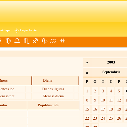
nā lapa
Lapas karte
«
2003
«
Septembris
ness
Diena
P
O
T
C
P
ēness lec
Dienas ilgums
1
2
3
4
5
ēness riet
Mēness diena
8
9
10
11
12
diakā
Papildus info
15
16
17
18
19
22
23
24
25
26