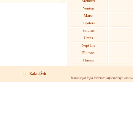
Merkurs
Venēra
Marss
Jupiters
Saturns
Urāns
Neptūns
Plutons
Hīrons
Raksti Šeit
Izmantojot lapā ievietoto informāciju, atsau