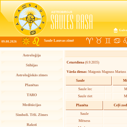
Galve
Saule Lauvas zīmē
09.08.2026
Astroloģija
Ceturtdiena
(6.9.2035)
Stihijas
Vārda dienas:
Maigonis Magnuss Mariuss
Astroloģiskās zīmes
Saule
Mē
Planētas
Saule lec
M
TARO
Saule riet
M
Meditācijas
Planēta
Ceļš zo
Saule
Simboli. Tēli. Zīmes
Mēness
Raksti