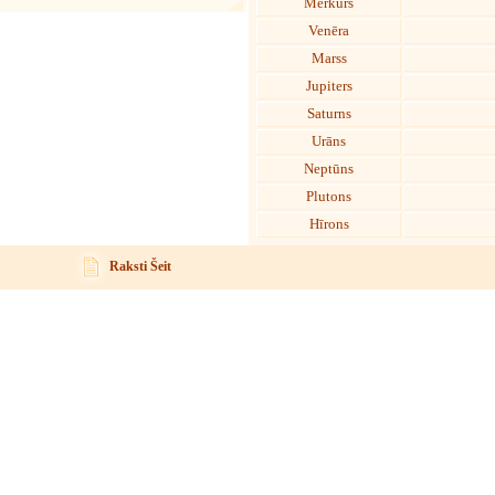
Merkurs
Venēra
Marss
Jupiters
Saturns
Urāns
Neptūns
Plutons
Hīrons
Raksti Šeit