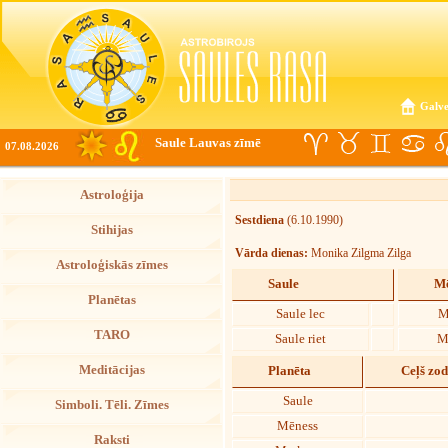
Galve
Saule Lauvas zīmē
07.08.2026
Astroloģija
Sestdiena
(6.10.1990)
Stihijas
Vārda dienas:
Monika Zilgma Zilga
Astroloģiskās zīmes
Saule
Mē
Planētas
Saule lec
M
TARO
Saule riet
M
Meditācijas
Planēta
Ceļš zo
Saule
Simboli. Tēli. Zīmes
Mēness
Raksti