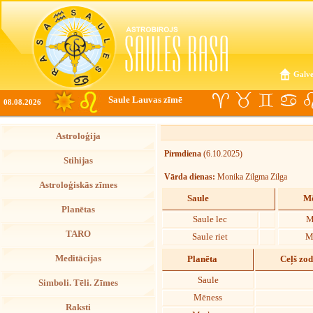
Galve
Saule Lauvas zīmē
08.08.2026
Astroloģija
Pirmdiena
(6.10.2025)
Stihijas
Vārda dienas:
Monika Zilgma Zilga
Astroloģiskās zīmes
Saule
Mē
Planētas
Saule lec
M
TARO
Saule riet
M
Meditācijas
Planēta
Ceļš zo
Saule
Simboli. Tēli. Zīmes
Mēness
Raksti