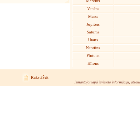
Merkurs
Venēra
Marss
Jupiters
Saturns
Urāns
Neptūns
Plutons
Hīrons
Raksti Šeit
Izmantojot lapā ievietoto informāciju, atsau