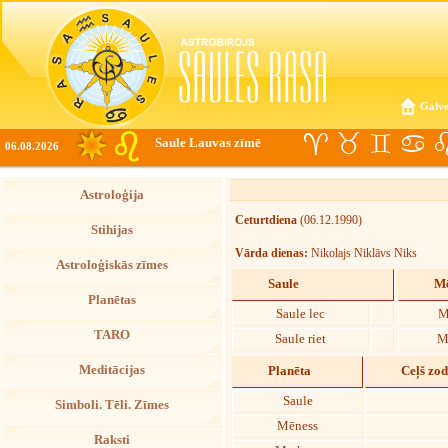
Galve
Saule Lauvas zīmē
06.08.2026
Astroloģija
Ceturtdiena
(06.12.1990)
Stihijas
Vārda dienas:
Nikolajs Niklāvs Niks
Astroloģiskās zīmes
Saule
Mē
Planētas
Saule lec
M
TARO
Saule riet
M
Meditācijas
Planēta
Ceļš zo
Saule
Simboli. Tēli. Zīmes
Mēness
Raksti