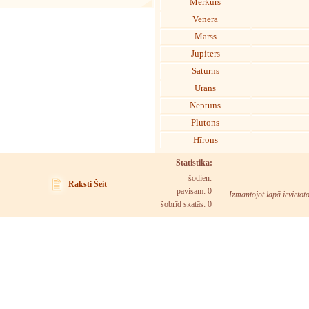
Merkurs
Venēra
Marss
Jupiters
Saturns
Urāns
Neptūns
Plutons
Hīrons
Statistika:
šodien:
Raksti Šeit
pavisam: 0
Izmantojot lapā ievietot
šobrīd skatās:
0