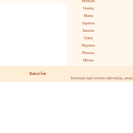
Merkurs
Venēra
Marss
Jupiters
Saturns
Urāns
Neptūns
Plutons
Hīrons
Raksti Šeit
Izmantojot lapā ievietoto informāciju, atsau