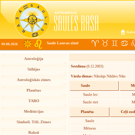
Galve
Saule Lauvas zīmē
09.08.2026
Astroloģija
Sestdiena
(6.12.2003)
Stihijas
Vārda dienas:
Nikolajs Niklāvs Niks
Astroloģiskās zīmes
Saule
Mē
Planētas
Saule lec
M
TARO
Saule riet
M
Meditācijas
Planēta
Ceļš zo
Saule
Simboli. Tēli. Zīmes
Mēness
Raksti