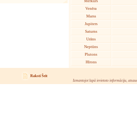
Merkurs
Venēra
Marss
Jupiters
Saturns
Urāns
Neptūns
Plutons
Hīrons
Raksti Šeit
Izmantojot lapā ievietoto informāciju, atsau