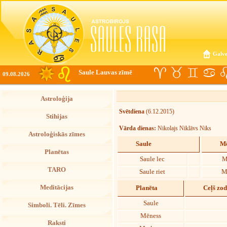
Galve
Saule Lauvas zīmē
09.08.2026
Astroloģija
Svētdiena
(6.12.2015)
Stihijas
Vārda dienas:
Nikolajs Niklāvs Niks
Astroloģiskās zīmes
Saule
Mē
Planētas
Saule lec
M
TARO
Saule riet
M
Meditācijas
Planēta
Ceļš zo
Saule
Simboli. Tēli. Zīmes
Mēness
Raksti