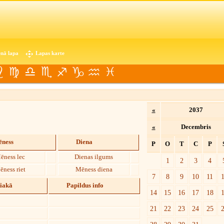
nā lapa
Lapas karte
«
2037
«
Decembris
ness
Diena
P
O
T
C
P
ēness lec
Dienas ilgums
1
2
3
4
ēness riet
Mēness diena
7
8
9
10
11
diakā
Papildus info
14
15
16
17
18
21
22
23
24
25