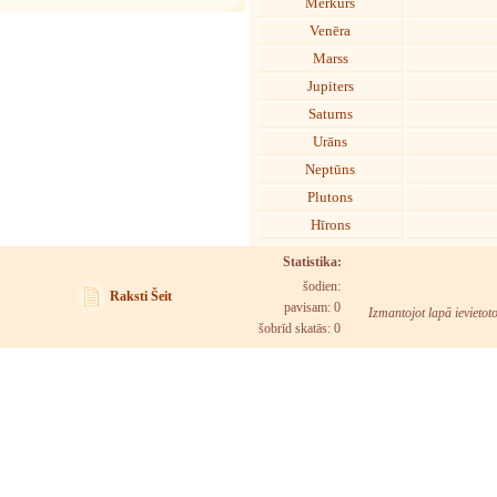
Merkurs
Venēra
Marss
Jupiters
Saturns
Urāns
Neptūns
Plutons
Hīrons
Statistika:
šodien:
Raksti Šeit
pavisam: 0
Izmantojot lapā ievietot
šobrīd skatās:
0