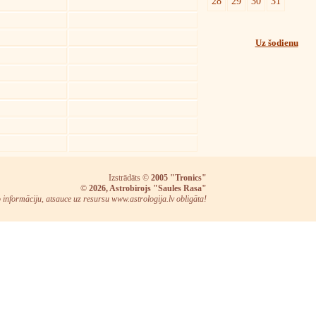
28
29
30
31
Uz šodienu
Izstrādāts ©
2005 "Tronics"
©
2026, Astrobirojs "Saules Rasa"
o informāciju, atsauce uz resursu www.astrologija.lv obligāta!