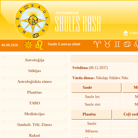
Galve
Saule Lauvas zīmē
06.08.2026
Astroloģija
Svētdiena
(06.12.2037)
Stihijas
Vārda dienas:
Nikolajs Niklāvs Niks
Astroloģiskās zīmes
Saule
Mē
Planētas
Saule lec
M
TARO
Saule riet
M
Meditācijas
Planēta
Ceļš zo
Saule
Simboli. Tēli. Zīmes
Mēness
Raksti