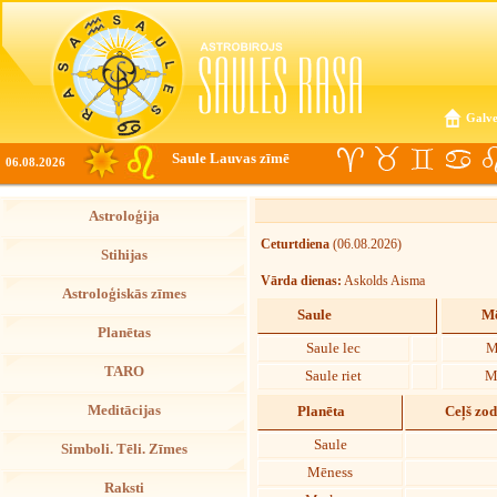
Galve
Saule Lauvas zīmē
06.08.2026
Astroloģija
Ceturtdiena
(06.08.2026)
Stihijas
Vārda dienas:
Askolds Aisma
Astroloģiskās zīmes
Saule
Mē
Planētas
Saule lec
M
TARO
Saule riet
M
Meditācijas
Planēta
Ceļš zo
Saule
Simboli. Tēli. Zīmes
Mēness
Raksti