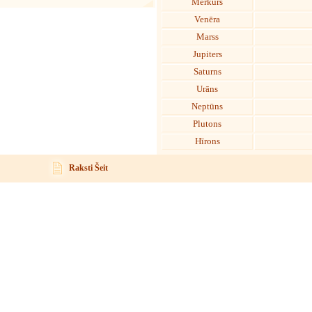
Merkurs
Venēra
Marss
Jupiters
Saturns
Urāns
Neptūns
Plutons
Hīrons
Raksti Šeit