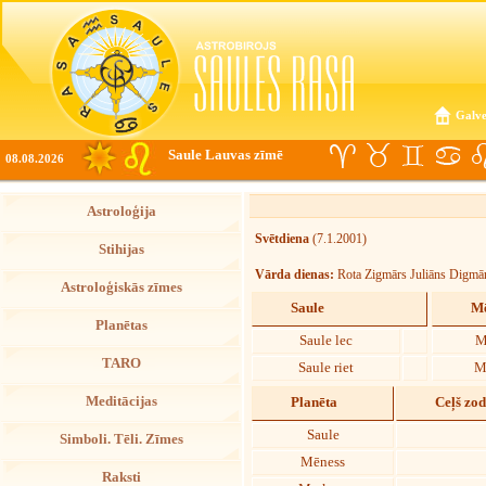
Galve
Saule Lauvas zīmē
08.08.2026
Astroloģija
Svētdiena
(7.1.2001)
Stihijas
Vārda dienas:
Rota Zigmārs Juliāns Digmā
Astroloģiskās zīmes
Saule
Mē
Planētas
Saule lec
M
TARO
Saule riet
M
Meditācijas
Planēta
Ceļš zo
Saule
Simboli. Tēli. Zīmes
Mēness
Raksti