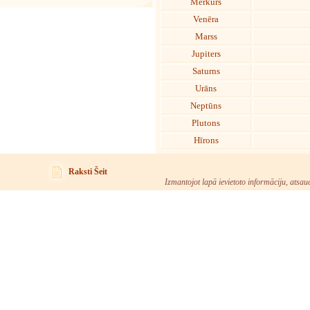
Merkurs
Venēra
Marss
Jupiters
Saturns
Urāns
Neptūns
Plutons
Hīrons
Raksti Šeit
Izmantojot lapā ievietoto informāciju, atsau