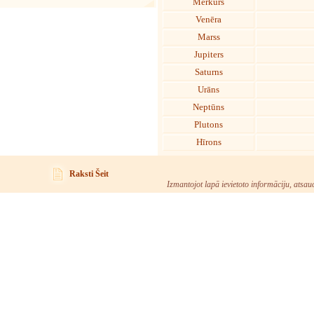
Merkurs
Venēra
Marss
Jupiters
Saturns
Urāns
Neptūns
Plutons
Hīrons
Raksti Šeit
Izmantojot lapā ievietoto informāciju, atsau