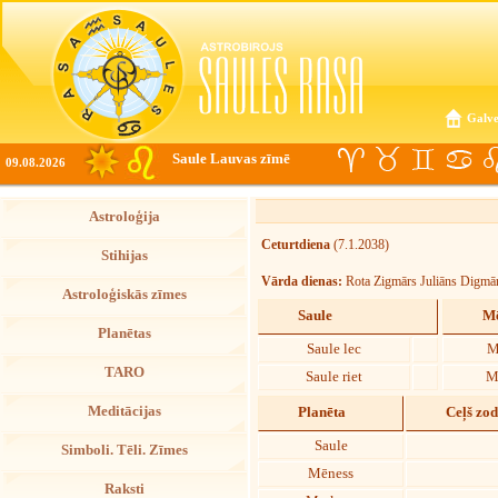
Galve
Saule Lauvas zīmē
09.08.2026
Astroloģija
Ceturtdiena
(7.1.2038)
Stihijas
Vārda dienas:
Rota Zigmārs Juliāns Digmā
Astroloģiskās zīmes
Saule
Mē
Planētas
Saule lec
M
TARO
Saule riet
M
Meditācijas
Planēta
Ceļš zo
Saule
Simboli. Tēli. Zīmes
Mēness
Raksti