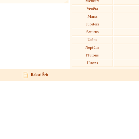
Merkurs
Venēra
Marss
Jupiters
Saturns
Urāns
Neptūns
Plutons
Hīrons
Raksti Šeit