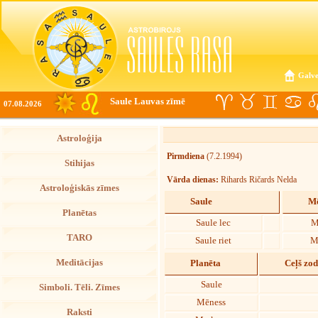
Galve
Saule Lauvas zīmē
07.08.2026
Astroloģija
Pirmdiena
(7.2.1994)
Stihijas
Vārda dienas:
Rihards Ričards Nelda
Astroloģiskās zīmes
Saule
Mē
Planētas
Saule lec
M
TARO
Saule riet
M
Meditācijas
Planēta
Ceļš zo
Saule
Simboli. Tēli. Zīmes
Mēness
Raksti