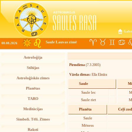
Galve
Saule Lauvas zīmē
08.08.2026
Astroloģija
Pirmdiena
(7.3.2005)
Stihijas
Vārda dienas:
Ella Elmīra
Astroloģiskās zīmes
Saule
Mē
Planētas
Saule lec
M
TARO
Saule riet
M
Meditācijas
Planēta
Ceļš zo
Saule
Simboli. Tēli. Zīmes
Mēness
Raksti