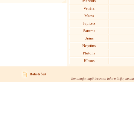
Merkurs
Venēra
Marss
Jupiters
Saturns
Urāns
Neptūns
Plutons
Hīrons
Raksti Šeit
Izmantojot lapā ievietoto informāciju, atsau