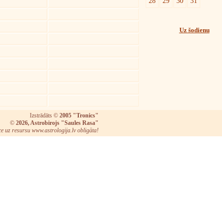
28
29
30
31
Uz šodienu
Izstrādāts ©
2005 "Tronics"
©
2026, Astrobirojs "Saules Rasa"
ce uz resursu www.astrologija.lv obligāta!