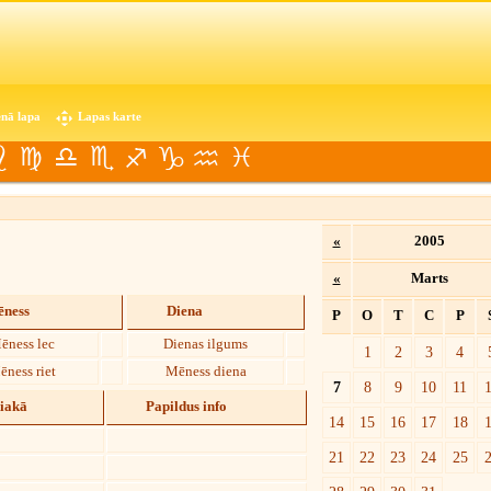
nā lapa
Lapas karte
«
2005
«
Marts
ness
Diena
P
O
T
C
P
ēness lec
Dienas ilgums
1
2
3
4
ēness riet
Mēness diena
7
8
9
10
11
diakā
Papildus info
14
15
16
17
18
21
22
23
24
25