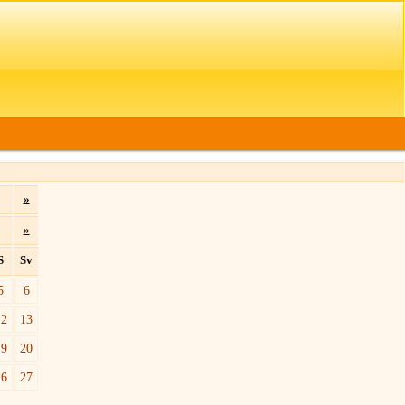
»
»
S
Sv
5
6
12
13
19
20
26
27