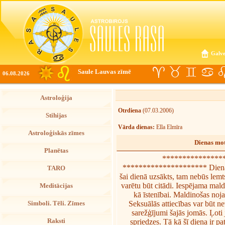
Galve
Saule Lauvas zīmē
06.08.2026
Astroloģija
Otrdiena
(07.03.2006)
Stihijas
Vārda dienas:
Ella Elmīra
Astroloģiskās zīmes
Dienas mot
Planētas
*****************
********************* Dienas s
TARO
šai dienā uzsākts, tam nebūs lemt
varētu būt citādi. Iespējama mal
Meditācijas
kā īstenībai. Maldinošas noja
Seksuālās attiecības var būt ne
Simboli. Tēli. Zīmes
sarežģījumi šajās jomās. Ļot
Raksti
spriedzes. Tā kā šī diena ir pat