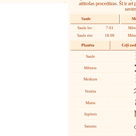
attīrošas procedūras. Šī ir arī
savie
Saule
Mē
Saule lec
7:01
Mēne
Saule riet
18:09
Mēne
Planēta
Ceļš zo
Saule
Mēness
Merkurs
Venēra
Marss
Jupiters
Saturns