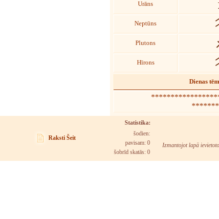
Urāns
Neptūns
Plutons
Hīrons
Dienas tē
******************
*******
Statistika:
šodien:
Raksti Šeit
pavisam: 0
Izmantojot lapā ievietot
šobrīd skatās:
0