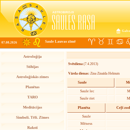
Galve
Saule Lauvas zīmē
07.08.2026
Astroloģija
Svētdiena
(7.4.2013)
Stihijas
Vārda dienas:
Zina Zinaīda Helmuts
Astroloģiskās zīmes
Saule
Mē
Planētas
Saule lec
M
TARO
Saule riet
M
Meditācijas
Planēta
Ceļš zo
Saule
Simboli. Tēli. Zīmes
Mēness
Raksti