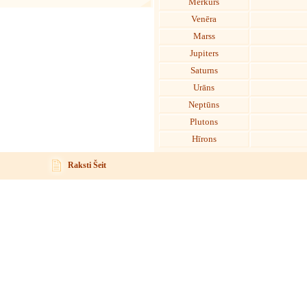
Merkurs
Venēra
Marss
Jupiters
Saturns
Urāns
Neptūns
Plutons
Hīrons
Raksti Šeit