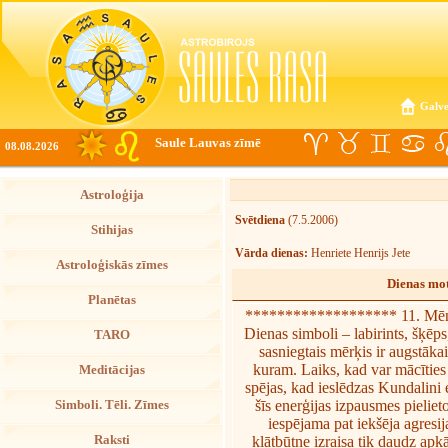
Galve
Saule Lauvas zīmē
08.08.2026
Astroloģija
Svētdiena
(7.5.2006)
Stihijas
Vārda dienas:
Henriete Henrijs Jete
Astroloģiskās zīmes
Dienas mot
Planētas
******************* 11. Mēn
Dienas simboli – labirints, šķēps
TARO
sasniegtais mērķis ir augstākai
kuram. Laiks, kad var mācīties
Meditācijas
spējas, kad ieslēdzas Kundalini en
šīs enerģijas izpausmes pielieto
Simboli. Tēli. Zīmes
iespējama pat iekšēja agresij
Raksti
klātbūtne izraisa tik daudz apk