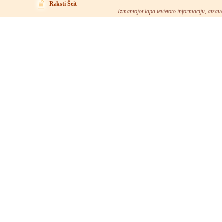
Raksti Šeit
Izmantojot lapā ievietoto informāciju, atsau