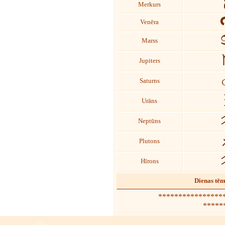
Merkurs
Venēra
Marss
Jupiters
Saturns
Urāns
Neptūns
Plutons
Hīrons
Dienas tē
*****************
*****