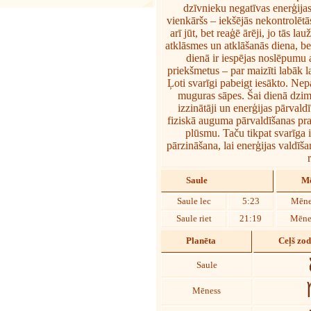
dzīvnieku negatīvas enerģija
vienkāršs – iekšējās nekontrolētās
arī jūt, bet reaģē ārēji, jo tās l
atklāsmes un atklāšanās diena, bet
dienā ir iespējas noslēpumu a
priekšmetus – par maizīti labāk la
Ļoti svarīgi pabeigt iesākto. Nepa
muguras sāpes. Šai dienā dzimu
izzinātāji un enerģijas pārvaldī
fiziskā auguma pārvaldīšanas pra
plūsmu. Taču tikpat svarīga 
pārzināšana, lai enerģijas valdī
Saule
Mē
Saule lec
5:23
Mēne
Saule riet
21:19
Mēnes
Planēta
Ceļš zo
Saule
Mēness