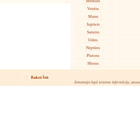
Merkurs
Venēra
Marss
Jupiters
Saturns
Urāns
Neptūns
Plutons
Hīrons
Raksti Šeit
Izmantojot lapā ievietoto informāciju, atsau