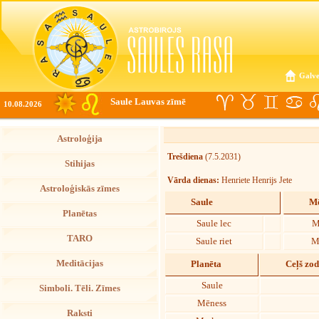
Galve
Saule Lauvas zīmē
10.08.2026
Astroloģija
Trešdiena
(7.5.2031)
Stihijas
Vārda dienas:
Henriete Henrijs Jete
Astroloģiskās zīmes
Saule
Mē
Planētas
Saule lec
M
TARO
Saule riet
M
Meditācijas
Planēta
Ceļš zo
Saule
Simboli. Tēli. Zīmes
Mēness
Raksti