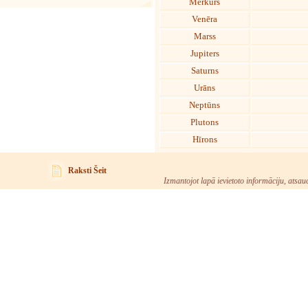
Merkurs
Venēra
Marss
Jupiters
Saturns
Urāns
Neptūns
Plutons
Hīrons
Raksti Šeit
Izmantojot lapā ievietoto informāciju, atsau