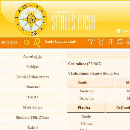
Galve
Saule Lauvas zīmē
09.08.2026
Astroloģija
Ceturtdiena
(7.5.2037)
Stihijas
Vārda dienas:
Henriete Henrijs Jete
Astroloģiskās zīmes
Saule
Mē
Planētas
Saule lec
M
TARO
Saule riet
M
Meditācijas
Planēta
Ceļš zo
Saule
Simboli. Tēli. Zīmes
Mēness
Raksti