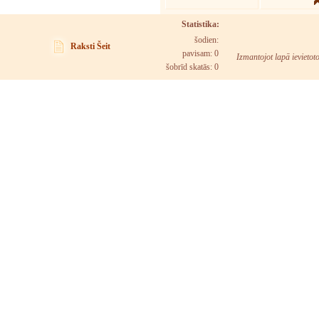
Statistika:
šodien:
Raksti Šeit
pavisam: 0
Izmantojot lapā ievietot
šobrīd skatās:
0