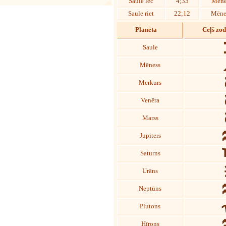
Saule lec
4;33
Mēne
Saule riet
22;12
Mēnes
Planēta
Ceļš zo
Saule
Mēness
Merkurs
Venēra
Marss
Jupiters
Saturns
Urāns
Neptūns
Plutons
Hīrons