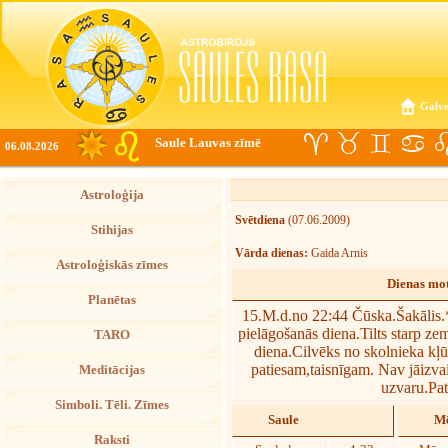
Galve
Saule Lauvas zīmē
06.08.2026
Astroloģija
Svētdiena
(07.06.2009)
Stihijas
Vārda dienas:
Gaida Arnis
Astroloģiskās zīmes
Dienas mot
Planētas
15.M.d.no 22:44 Čūska.Šakālis.
pielāgošanās diena.Tilts starp z
TARO
diena.Cilvēks no skolnieka kļū
patiesam,taisnīgam. Nav jāizvai
Meditācijas
uzvaru.Pat
Simboli. Tēli. Zīmes
Saule
Mē
Raksti