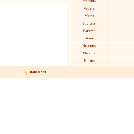
Merkurs
Venēra
Marss
Jupiters
Saturns
Urāns
Neptūns
Plutons
Hīrons
Raksti Šeit