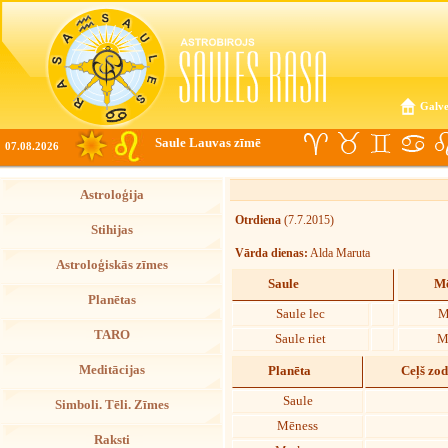
Galve
Saule Lauvas zīmē
07.08.2026
Astroloģija
Otrdiena
(7.7.2015)
Stihijas
Vārda dienas:
Alda Maruta
Astroloģiskās zīmes
Saule
Mē
Planētas
Saule lec
M
TARO
Saule riet
M
Meditācijas
Planēta
Ceļš zo
Saule
Simboli. Tēli. Zīmes
Mēness
Raksti