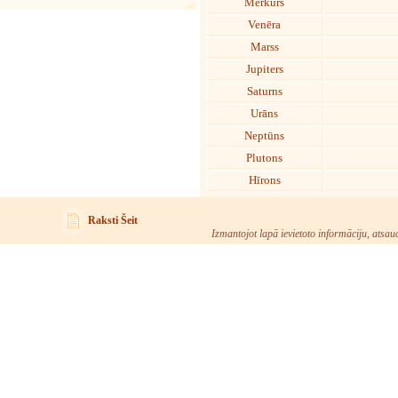
Merkurs
Venēra
Marss
Jupiters
Saturns
Urāns
Neptūns
Plutons
Hīrons
Raksti Šeit
Izmantojot lapā ievietoto informāciju, atsau