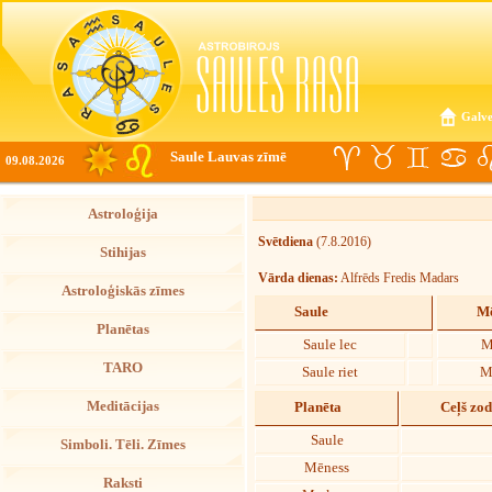
Galve
Saule Lauvas zīmē
09.08.2026
Astroloģija
Svētdiena
(7.8.2016)
Stihijas
Vārda dienas:
Alfrēds Fredis Madars
Astroloģiskās zīmes
Saule
Mē
Planētas
Saule lec
M
TARO
Saule riet
M
Meditācijas
Planēta
Ceļš zo
Saule
Simboli. Tēli. Zīmes
Mēness
Raksti