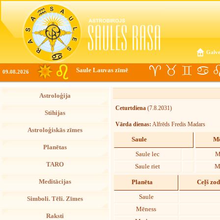
Galve
Saule Lauvas zīmē
09.08.2026
Astroloģija
Ceturtdiena
(7.8.2031)
Stihijas
Vārda dienas:
Alfrēds Fredis Madars
Astroloģiskās zīmes
Saule
Mē
Planētas
Saule lec
M
TARO
Saule riet
M
Meditācijas
Planēta
Ceļš zo
Saule
Simboli. Tēli. Zīmes
Mēness
Raksti