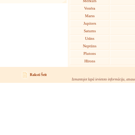
Merkurs
Venēra
Marss
Jupiters
Saturns
Urāns
Neptūns
Plutons
Hīrons
Raksti Šeit
Izmantojot lapā ievietoto informāciju, atsau