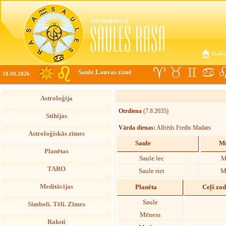
Galve
Saule Lauvas zīmē
10.08.2026
Astroloģija
Otrdiena
(7.8.2035)
Stihijas
Vārda dienas:
Alfrēds Fredis Madars
Astroloģiskās zīmes
Saule
Mē
Planētas
Saule lec
M
TARO
Saule riet
M
Meditācijas
Planēta
Ceļš zo
Saule
Simboli. Tēli. Zīmes
Mēness
Raksti