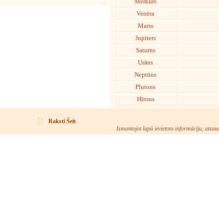
Merkurs
Venēra
Marss
Jupiters
Saturns
Urāns
Neptūns
Plutons
Hīrons
Raksti Šeit
Izmantojot lapā ievietoto informāciju, atsau