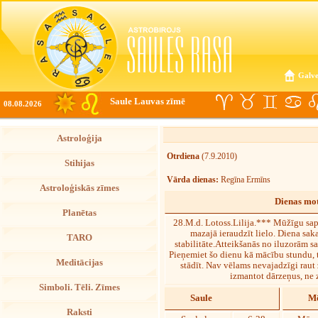
Galve
Saule Lauvas zīmē
08.08.2026
Astroloģija
Otrdiena
(7.9.2010)
Stihijas
Vārda dienas:
Regīna Ermīns
Astroloģiskās zīmes
Dienas mot
Planētas
28.M.d. Lotoss.Lilija.*** Mūžīgu sapņ
mazajā ieraudzīt lielo. Diena saka
TARO
stabilitāte.Atteikšanās no iluzorām s
Pieņemiet šo dienu kā mācību stundu, tā
Meditācijas
stādīt. Nav vēlams nevajadzīgi raut z
izmantot dārzeņus, ne z
Simboli. Tēli. Zīmes
Saule
Mē
Raksti