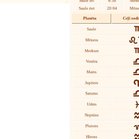
Saule lec
6:38
Mēne
Saule riet
20:04
Mēnes
Planēta
Ceļš zod
Saule
Mēness
Merkurs
Venēra
Marss
Jupiters
Saturns
Urāns
Neptūns
Plutons
Hīrons