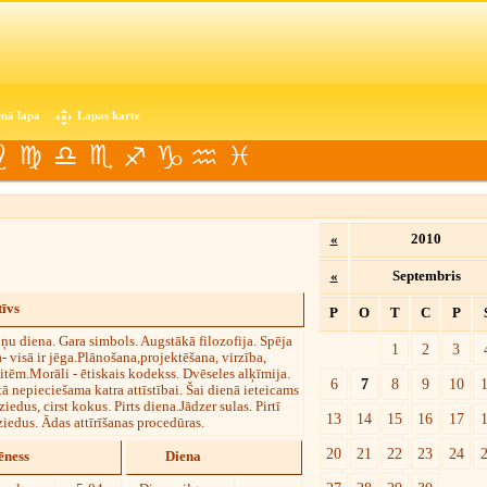
nā lapa
Lapas karte
«
2010
«
Septembris
īvs
P
O
T
C
P
u diena. Gara simbols. Augstākā filozofija. Spēja
1
2
3
- visā ir jēga.Plānošana,projektēšana, virzība,
aitēm.Morāli - ētiskais kodekss. Dvēseles alķīmija.
6
7
8
9
10
 nepieciešama katra attīstībai. Šai dienā ieteicams
iedus, cirst kokus. Pirts diena.Jādzer sulas. Pirtī
13
14
15
16
17
iedus. Ādas attīrīšanas procedūras.
20
21
22
23
24
ness
Diena