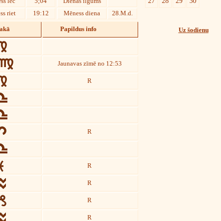
27
28
29
30
ss lec
5;04
Dienas ilgums
s riet
19:12
Mēness diena
28.M.d.
iakā
Papildus info
Uz šodienu
Jaunavas zīmē no 12:53
R
R
R
R
R
R