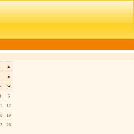
»
»
S
Sv
4
5
11
12
18
19
25
26