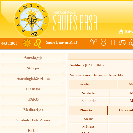
Galve
Saule Lauvas zīmē
06.08.2026
Astroloģija
Sestdiena
(07.10.1995)
Stihijas
Vārda dienas:
Daumants Druvvaldis
Astroloģiskās zīmes
Saule
Mē
Planētas
Saule lec
M
TARO
Saule riet
M
Meditācijas
Planēta
Ceļš zo
Saule
Simboli. Tēli. Zīmes
Mēness
Raksti