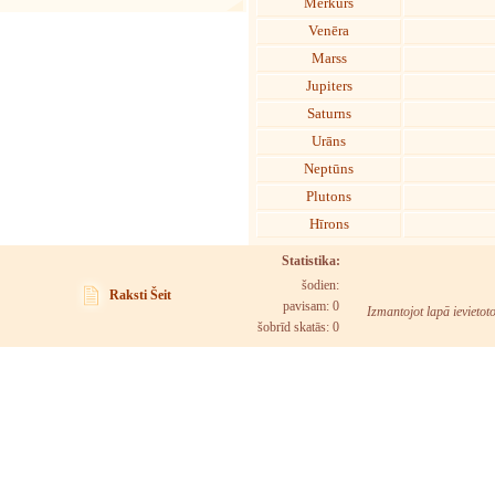
Merkurs
Venēra
Marss
Jupiters
Saturns
Urāns
Neptūns
Plutons
Hīrons
Statistika:
šodien:
Raksti Šeit
pavisam: 0
Izmantojot lapā ievietot
šobrīd skatās:
0