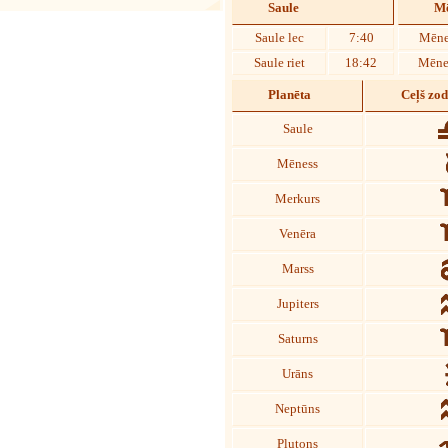
Saule
Mē
Saule lec
7:40
Mēne
Saule riet
18:42
Mēnes
Planēta
Ceļš zo
Saule
Mēness
Merkurs
Venēra
Marss
Jupiters
Saturns
Urāns
Neptūns
Plutons