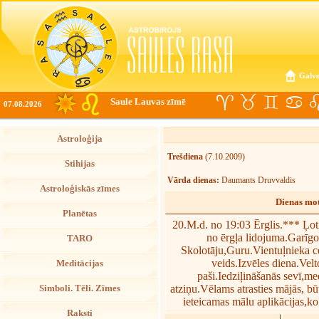
Galve
Saule Lauvas zīmē
07.08.2026
Astroloģija
Trešdiena
(7.10.2009)
Stihijas
Vārda dienas:
Daumants Druvvaldis
Astroloģiskās zīmes
Dienas mot
Planētas
20.M.d. no 19:03 Ērglis.*** Ļoti
no ērgļa lidojuma.Garīgo
TARO
Skolotāju,Guru.Vientuļnieka ce
veids.Izvēles diena.Vel
Meditācijas
paši.Iedziļināšanās sevī,me
atziņu.Vēlams atrasties mājās, būt
Simboli. Tēli. Zīmes
ieteicamas mālu aplikācijas,k
Raksti