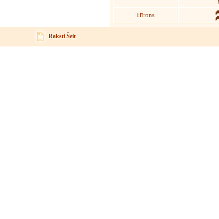
Hīrons
Raksti Šeit