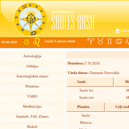
Galve
Saule Lauvas zīmē
09.08.2026
Astroloģija
Pirmdiena
(7.10.2024)
Stihijas
Vārda dienas:
Daumants Druvvaldis
Astroloģiskās zīmes
Saule
Mē
Planētas
Saule lec
M
TARO
Saule riet
M
Meditācijas
Planēta
Ceļš zo
Saule
Simboli. Tēli. Zīmes
Mēness
Raksti