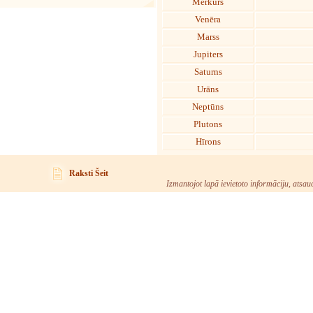
Merkurs
Venēra
Marss
Jupiters
Saturns
Urāns
Neptūns
Plutons
Hīrons
Raksti Šeit
Izmantojot lapā ievietoto informāciju, atsau