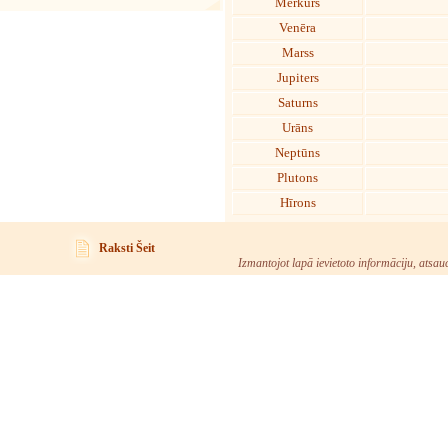
Merkurs
Venēra
Marss
Jupiters
Saturns
Urāns
Neptūns
Plutons
Hīrons
Raksti Šeit
Izmantojot lapā ievietoto informāciju, atsau