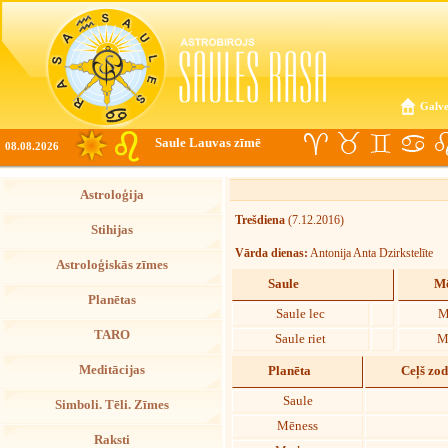
Galve
Saule Lauvas zīmē
08.08.2026
Astroloģija
Trešdiena
(7.12.2016)
Stihijas
Vārda dienas:
Antonija Anta Dzirkstelīte
Astroloģiskās zīmes
Saule
Mē
Planētas
Saule lec
M
TARO
Saule riet
M
Meditācijas
Planēta
Ceļš zo
Saule
Simboli. Tēli. Zīmes
Mēness
Raksti