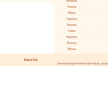
Merkurs
Venēra
Marss
Jupiters
Saturns
Urāns
Neptūns
Plutons
Hīrons
Raksti Šeit
Izmantojot lapā ievietoto informāciju, atsau