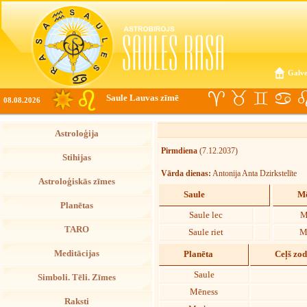
Galve
Saule Lauvas zīmē
08.08.2026
Astroloģija
Pirmdiena
(7.12.2037)
Stihijas
Vārda dienas:
Antonija Anta Dzirkstelīte
Astroloģiskās zīmes
Saule
Mē
Planētas
Saule lec
M
TARO
Saule riet
M
Meditācijas
Planēta
Ceļš zo
Saule
Simboli. Tēli. Zīmes
Mēness
Raksti