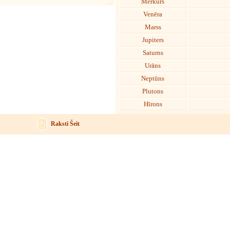
Merkurs
Venēra
Marss
Jupiters
Saturns
Urāns
Neptūns
Plutons
Hīrons
Raksti Šeit