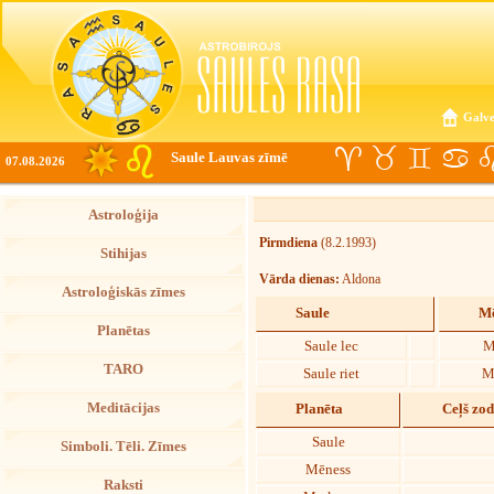
Galve
Saule Lauvas zīmē
07.08.2026
Astroloģija
Pirmdiena
(8.2.1993)
Stihijas
Vārda dienas:
Aldona
Astroloģiskās zīmes
Saule
Mē
Planētas
Saule lec
M
TARO
Saule riet
M
Meditācijas
Planēta
Ceļš zo
Saule
Simboli. Tēli. Zīmes
Mēness
Raksti