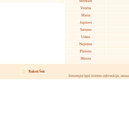
Merkurs
Venēra
Marss
Jupiters
Saturns
Urāns
Neptūns
Plutons
Hīrons
Raksti Šeit
Izmantojot lapā ievietoto informāciju, atsau