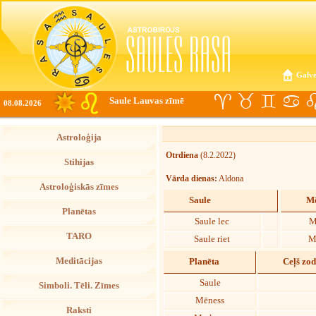
Galve
Saule Lauvas zīmē
08.08.2026
Astroloģija
Otrdiena
(8.2.2022)
Stihijas
Vārda dienas:
Aldona
Astroloģiskās zīmes
Saule
Mē
Planētas
Saule lec
M
TARO
Saule riet
M
Meditācijas
Planēta
Ceļš zo
Saule
Simboli. Tēli. Zīmes
Mēness
Raksti